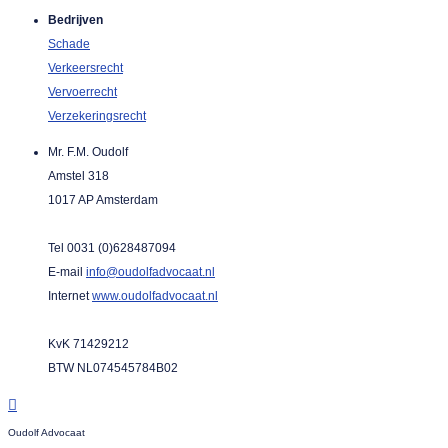
Bedrijven
Schade
Verkeersrecht
Vervoerrecht
Verzekeringsrecht
Mr. F.M. Oudolf
Amstel 318
1017 AP Amsterdam
Tel 0031 (0)628487094
E-mail
info@oudolfadvocaat.nl
Internet
www.oudolfadvocaat.nl
KvK 71429212
BTW NL074545784B02
Oudolf Advocaat